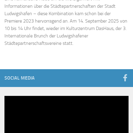
Informationen über die Städtepartnerschaften der Stadt
Ludwigshafen – diese Kombination kam schon bei der
Premiere 2023 hervorragend an. Am 14. September 2025 von
10 bis 14 Uhr findet, wieder im Kulturzentrum DasHaus, der 3.
Internationale Brunch der Ludwigshafener
Städtepartnerschaftsvereine statt.
SOCIAL MEDIA