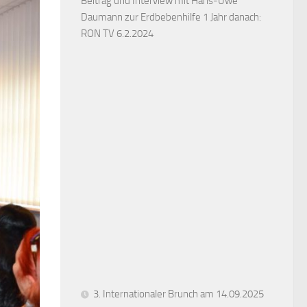
Beitrag und Interview mit Hans-Uwe
Daumann zur Erdbebenhilfe 1 Jahr danach:
RON TV 6.2.2024
3. Internationaler Brunch am 14.09.2025