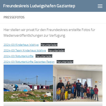
Freundeskreis Ludwigshafen Gaziantep
Zum Inhalt springen
PRESSEFOTOS
Hier stellen wir privat für den Freundeskreis erstellte Fotos für
Medienveröffentlichungen zur Verfügung.
2024-03 Kinderhaus Islahiye
Herunterladen
2024-03 Team Kinderhaus Islahiye
Herunterladen
2024-03 Notunterkünfte
Herunterladen
2024-03 Notunterkünfte Gaziantep Region
Herunterladen