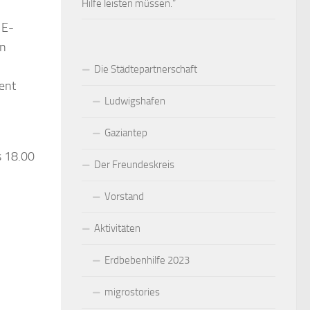
Hilfe leisten müssen.“
 E-
en
Die Städtepartnerschaft
ment
Ludwigshafen
Gaziantep
s 18.00
Der Freundeskreis
Vorstand
Aktivitäten
Erdbebenhilfe 2023
migrostories