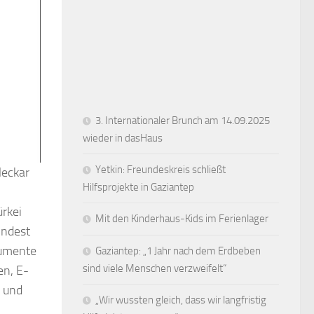
3. Internationaler Brunch am 14.09.2025
wieder in dasHaus
Yetkin: Freundeskreis schließt
Neckar
Hilfsprojekte in Gaziantep
ürkei
Mit den Kinderhaus-Kids im Ferienlager
indest
rumente
Gaziantep: „1 Jahr nach dem Erdbeben
sind viele Menschen verzweifelt“
en, E-
n und
„Wir wussten gleich, dass wir langfristig