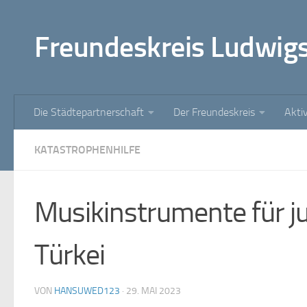
Zum Inhalt springen
Freundeskreis Ludwig
Die Städtepartnerschaft
Der Freundeskreis
Akti
KATASTROPHENHILFE
Musikinstrumente für ju
Türkei
VON
HANSUWED123
·
29. MAI 2023