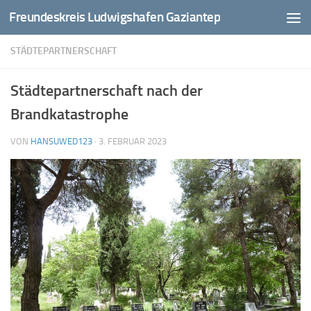
Freundeskreis Ludwigshafen Gaziantep
Zum Inhalt springen
STÄDTEPARTNERSCHAFT
Städtepartnerschaft nach der
Brandkatastrophe
VON
HANSUWED123
·
3. FEBRUAR 2023