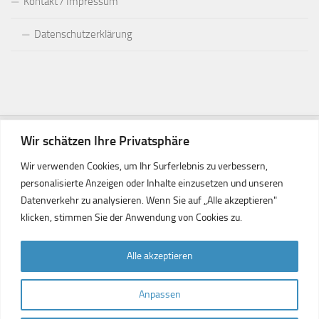
Kontakt / Impressum
Datenschutzerklärung
Wir schätzen Ihre Privatsphäre
Wir verwenden Cookies, um Ihr Surferlebnis zu verbessern,
personalisierte Anzeigen oder Inhalte einzusetzen und unseren
Datenverkehr zu analysieren. Wenn Sie auf „Alle akzeptieren"
klicken, stimmen Sie der Anwendung von Cookies zu.
Freundeskreis Ludwigshafen Gaziantep © 2026. Alle Rechte
Alle akzeptieren
vorbehalten.
Präsentiert von
- Entworfen mit dem
Hueman-Theme
Anpassen