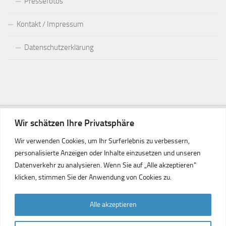
Pressefotos
Kontakt / Impressum
Datenschutzerklärung
Wir schätzen Ihre Privatsphäre
Wir verwenden Cookies, um Ihr Surferlebnis zu verbessern,
personalisierte Anzeigen oder Inhalte einzusetzen und unseren
Datenverkehr zu analysieren. Wenn Sie auf „Alle akzeptieren"
klicken, stimmen Sie der Anwendung von Cookies zu.
Freundeskreis Ludwigshafen Gaziantep © 2026. Alle Rechte
Alle akzeptieren
vorbehalten.