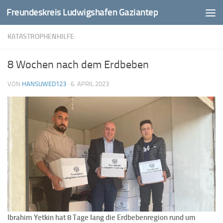
Freundeskreis Ludwigshafen Gaziantep
Zum Inhalt springen
KATASTROPHENHILFE
8 Wochen nach dem Erdbeben
VON
HANSUWED123
·
6. APRIL 2023
Ibrahim Yetkin hat 8 Tage lang die Erdbebenregion rund um