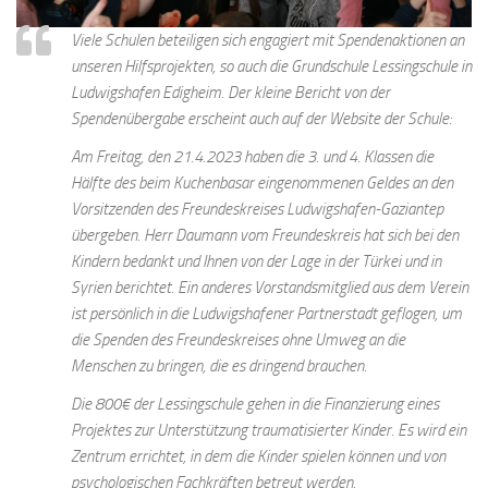
Viele Schulen beteiligen sich engagiert mit Spendenaktionen an
unseren Hilfsprojekten, so auch die Grundschule Lessingschule in
Ludwigshafen Edigheim. Der kleine Bericht von der
Spendenübergabe erscheint auch auf der Website der Schule:
Am Freitag, den 21.4.2023 haben die 3. und 4. Klassen die
Hälfte des beim Kuchenbasar eingenommenen Geldes an den
Vorsitzenden des Freundeskreises Ludwigshafen-Gaziantep
übergeben. Herr Daumann vom Freundeskreis hat sich bei den
Kindern bedankt und Ihnen von der Lage in der Türkei und in
Syrien berichtet. Ein anderes Vorstandsmitglied aus dem Verein
ist persönlich in die Ludwigshafener Partnerstadt geflogen, um
die Spenden des Freundeskreises ohne Umweg an die
Menschen zu bringen, die es dringend brauchen.
Die 800€ der Lessingschule gehen in die Finanzierung eines
Projektes zur Unterstützung traumatisierter Kinder. Es wird ein
Zentrum errichtet, in dem die Kinder spielen können und von
psychologischen Fachkräften betreut werden.