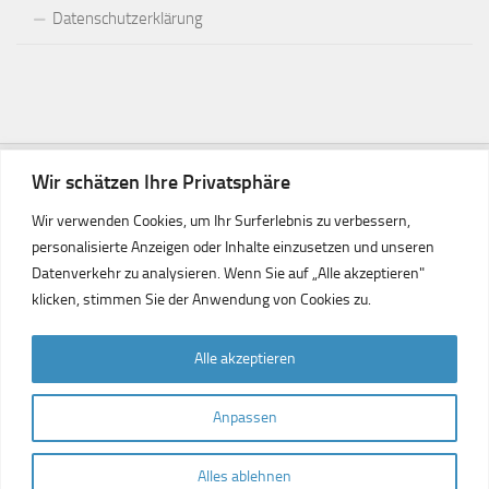
Datenschutzerklärung
Wir schätzen Ihre Privatsphäre
Wir verwenden Cookies, um Ihr Surferlebnis zu verbessern,
personalisierte Anzeigen oder Inhalte einzusetzen und unseren
Datenverkehr zu analysieren. Wenn Sie auf „Alle akzeptieren"
klicken, stimmen Sie der Anwendung von Cookies zu.
Freundeskreis Ludwigshafen Gaziantep © 2026. Alle Rechte
Alle akzeptieren
vorbehalten.
Präsentiert von
- Entworfen mit dem
Hueman-Theme
Anpassen
Alles ablehnen